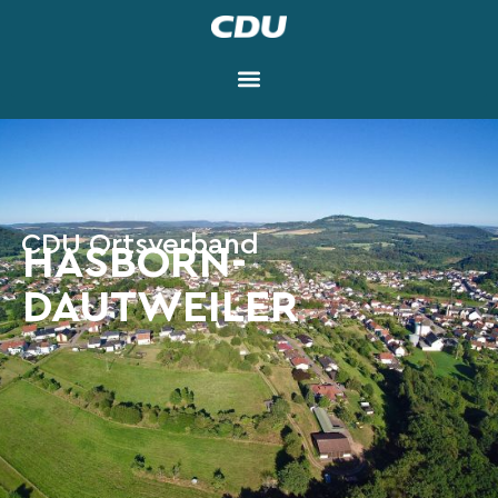
CDU Ortsverband
HASBORN-
DAUTWEILER