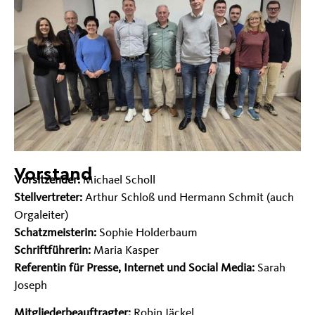
Vorstand
Vorsitzender:
Michael Scholl
Stellvertreter:
Arthur Schloß und Hermann Schmit (auch
Orgaleiter)
Schatzmeisterin:
Sophie Holderbaum
Schriftführerin:
Maria Kasper
Referentin für Presse, Internet und Social Media:
Sarah
Joseph
Mitgliederbeauftragter:
Robin Jäckel